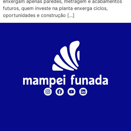
enxergam apenas paredes, metragem e acabamentos
futuros, quem investe na planta enxerga ciclos,
oportunidades e construção […]