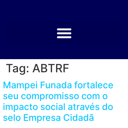
Tag:
ABTRF
Mampei Funada fortalece
seu compromisso com o
impacto social através do
selo Empresa Cidadã